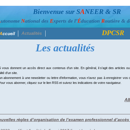
Bienvenue sur S
A
NEER & SR
A
utonome
N
ational des
E
xperts de l’
É
ducation
R
outière & d
DPCSR
Actualités
Les actualités
s donnent un accès direct aux contenus d'un site. En général, il s'agit des articles ou 
lité d'un site.
'un abonnement à une newsletter ou lettre d'information, vous n'avez pas à enregistrer vo
Pour vous abonner, cliquez sur le lien RSS et suivez les indications de votre navigateur.
Al
uvelles règles d’organisation de l’examen professionnel d’accès