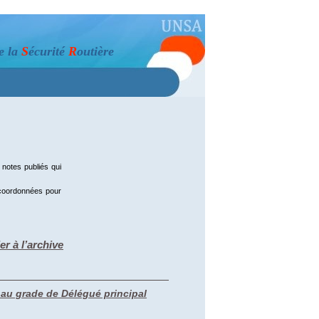
e la
S
écurité
R
outière
notes publiés qui
s coordonnées pour
ler à l’archive
 au grade de Délégué principal