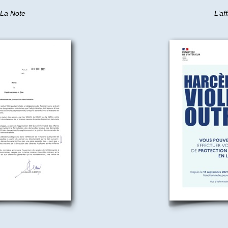
La Note
L’af