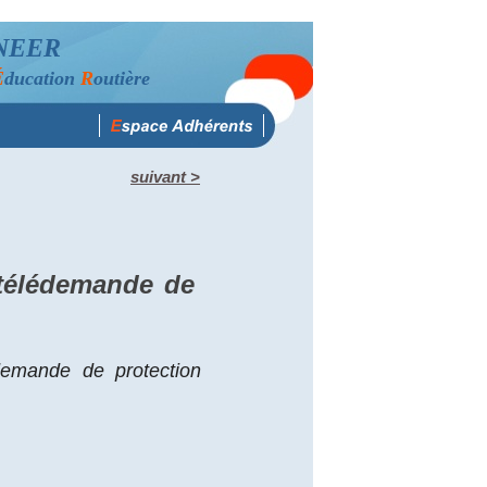
NEER
É
ducation
R
outière
suivant >
 télédemande de
demande de protection