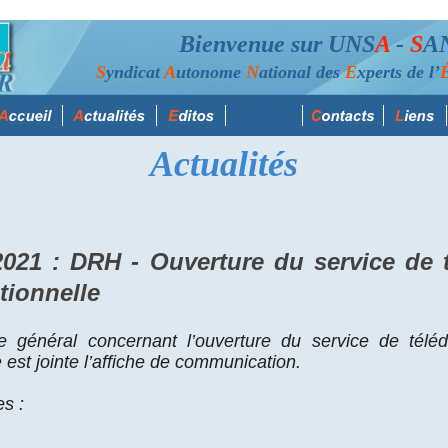
Bienvenue sur UNS
A
-
S
A
S
yndicat
A
utonome
N
ational des
E
xperts de l’
Actualités
021 : DRH - Ouverture du service de
tionnelle
e général concernant l’ouverture du service de télé
e est jointe l’affiche de communication.
es :