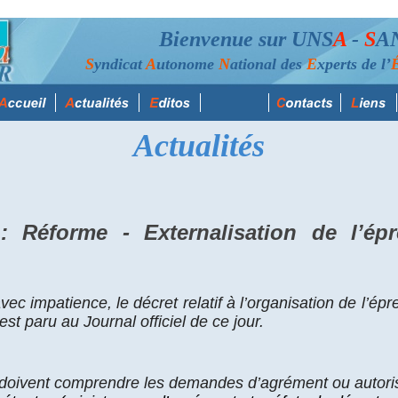
Bienvenue sur UNS
A
-
S
A
S
yndicat
A
utonome
N
ational des
E
xperts de l’
Actualités
: Réforme - Externalisation de l’ép
avec impatience, le décret relatif à l’organisation de l’é
st paru au Journal officiel de ce jour.
doivent comprendre les demandes d’agrément ou autori